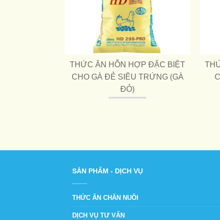
ỢP ĐẶC BIỆT
THỨC ĂN HỖN HỢP ĐẶC BIỆT
THỨ
CÔNG NGHIỆP
CHO GÀ ĐẺ SIÊU TRỨNG (GÀ
C
 VỖ BÉO
ĐỎ)
SẢN PHẨM - DỊCH VỤ
THỨC ĂN CHĂN NUÔI
DỊCH VỤ TƯ VẤN