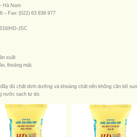
 – Hà Nam
66 – Fax: (022) 63 836 977
:2016/HD-JSC
ản xuất
áo, thoáng mát.
ầy đủ chất dinh dưỡng và khoáng chất nên không cần bổ sung
g nước sạch tự do.