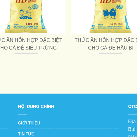
C ĂN HỖN HỢP ĐẶC BIỆT
THỨC ĂN HỖN HỢP ĐẶC 
HO GÀ ĐẺ SIÊU TRỨNG
CHO GÀ ĐẺ HẬU BỊ
NỘI DUNG CHÍNH
CTC
Địa
GIỚI THIỆU
Bui
TIN TỨC
Điện