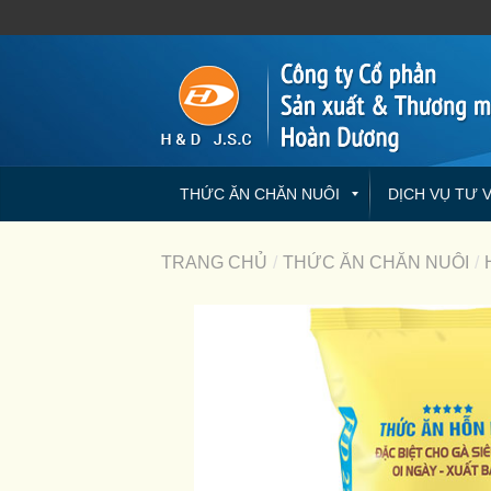
THỨC ĂN CHĂN NUÔI
DỊCH VỤ TƯ 
TRANG CHỦ
/
THỨC ĂN CHĂN NUÔI
/