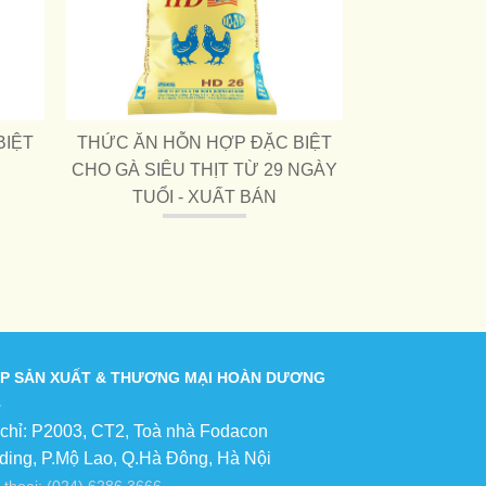
BIỆT
THỨC ĂN HỖN HỢP ĐẶC BIỆT
CHO GÀ SIÊU THỊT TỪ 29 NGÀY
TUỔI - XUẤT BÁN
P SẢN XUẤT & THƯƠNG MẠI HOÀN DƯƠNG
 chỉ: P2003, CT2, Toà nhà Fodacon
lding, P.Mộ Lao, Q.Hà Đông, Hà Nội
 thoại: (024) 6286 3666