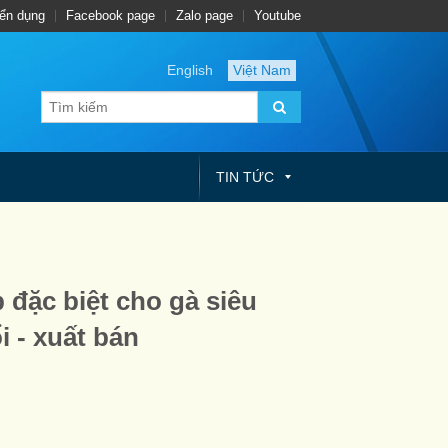
ển dụng
Facebook page
Zalo page
Youtube
English
Việt Nam
TIN TỨC
đặc biệt cho gà siêu
i - xuất bán