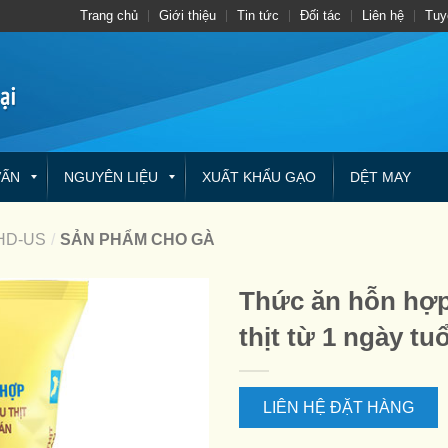
Trang chủ
Giới thiệu
Tin tức
Đối tác
Liên hệ
Tuy
VẤN
NGUYÊN LIỆU
XUẤT KHẨU GẠO
DỆT MAY
HD-US
/
SẢN PHẨM CHO GÀ
Thức ăn hỗn hợp 
thịt từ 1 ngày tuổ
LIÊN HỆ ĐẶT HÀNG