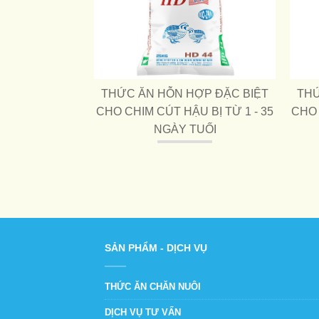
ỢP ĐẶC BIỆT
THỨC ĂN HỖN HỢP ĐẶC BIỆT
THỨ
 THỊT TỪ 22
CHO CHIM CÚT HẬU BỊ TỪ 1 - 35
CHO 
 XUẤT BÁN
NGÀY TUỐI
SẢN PHẨM - DỊCH VỤ
THỨC ĂN CHĂN NUÔI
DỊCH VỤ TƯ VẤN