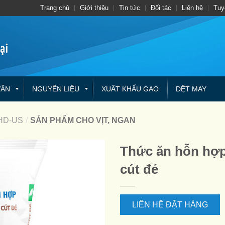
Trang chủ
Giới thiệu
Tin tức
Đối tác
Liên hệ
Tuy
VẤN
NGUYÊN LIỆU
XUẤT KHẨU GẠO
DỆT MAY
HD-US
/
SẢN PHẨM CHO VỊT, NGAN
Thức ăn hỗn hợp
cút đẻ
LIÊN HỆ ĐẶT HÀNG