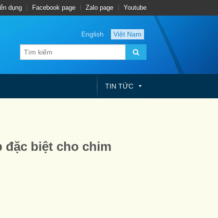
ển dụng
Facebook page
Zalo page
Youtube
English
Việt Nam
TIN TỨC
 đặc biệt cho chim