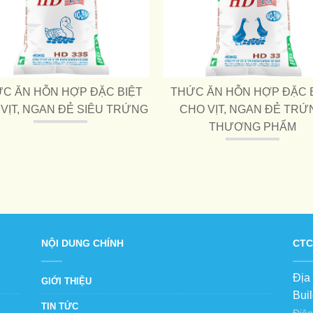
C ĂN HỖN HỢP ĐẶC BIỆT
THỨC ĂN HỖN HỢP ĐẶC 
VỊT, NGAN ĐẺ SIÊU TRỨNG
CHO VỊT, NGAN ĐẺ TRỨ
THƯƠNG PHẨM
NỘI DUNG CHÍNH
CTC
Địa
GIỚI THIỆU
Bui
TIN TỨC
Điện