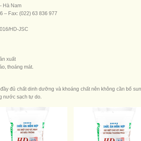
 – Hà Nam
66 – Fax: (022) 63 836 977
:2016/HD-JSC
ản xuất
áo, thoáng mát.
ầy đủ chất dinh dưỡng và khoáng chất nên không cần bổ sung
g nước sạch tự do.