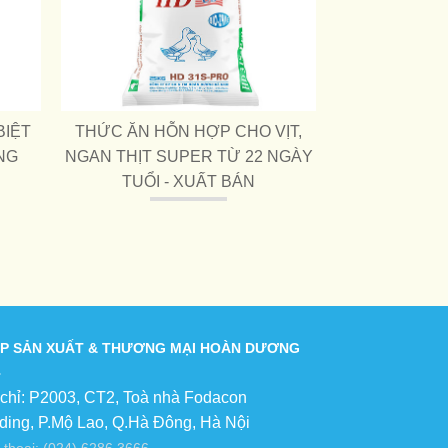
BIỆT
THỨC ĂN HỖN HỢP CHO VỊT,
NG
NGAN THỊT SUPER TỪ 22 NGÀY
TUỔI - XUẤT BÁN
P SẢN XUẤT & THƯƠNG MẠI HOÀN DƯƠNG
 chỉ: P2003, CT2, Toà nhà Fodacon
lding, P.Mộ Lao, Q.Hà Đông, Hà Nội
 thoại: (024) 6286 3666