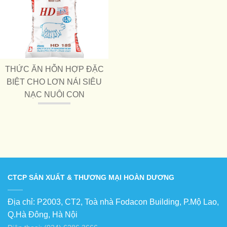
THỨC ĂN HỖN HỢP ĐẶC
BIỆT CHO LƠN NÁI SIÊU
NẠC NUÔI CON
CTCP SẢN XUẤT & THƯƠNG MẠI HOÀN DƯƠNG
Địa chỉ: P2003, CT2, Toà nhà Fodacon Building, P.Mộ Lao,
Q.Hà Đông, Hà Nội