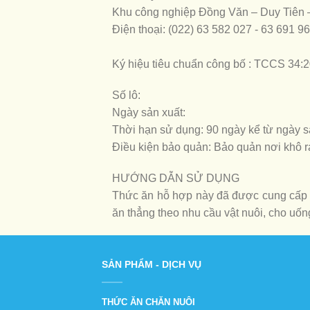
Khu công nghiệp Đồng Văn – Duy Tiên
Điện thoại: (022) 63 582 027 - 63 691 9
Ký hiệu tiêu chuẩn công bố : TCCS 34
Số lô:
Ngày sản xuất:
Thời hạn sử dụng: 90 ngày kể từ ngày s
Điều kiện bảo quản: Bảo quản nơi khô r
HƯỚNG DẪN SỬ DỤNG
Thức ăn hỗ hợp này đã được cung cấp đ
ăn thẳng theo nhu cầu vật nuôi, cho uốn
SẢN PHẨM - DỊCH VỤ
THỨC ĂN CHĂN NUÔI