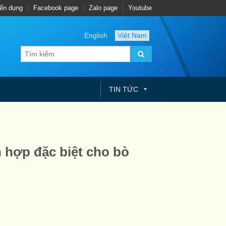
ển dụng
Facebook page
Zalo page
Youtube
English
Việt Nam
TIN TỨC
 hợp đặc biệt cho bò