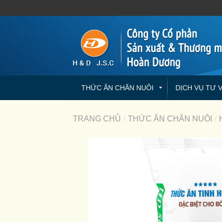
THỨC ĂN CHĂN NUÔI
DỊCH VỤ TƯ 
TRANG CHỦ
/
THỨC ĂN CHĂN NUÔI
/