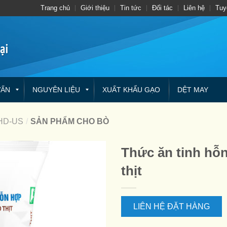
Trang chủ
Giới thiệu
Tin tức
Đối tác
Liên hệ
Tuy
VẤN
NGUYÊN LIỆU
XUẤT KHẨU GẠO
DỆT MAY
HD-US
/
SẢN PHẨM CHO BÒ
Thức ăn tinh hỗn
thịt
LIÊN HỆ ĐẶT HÀNG