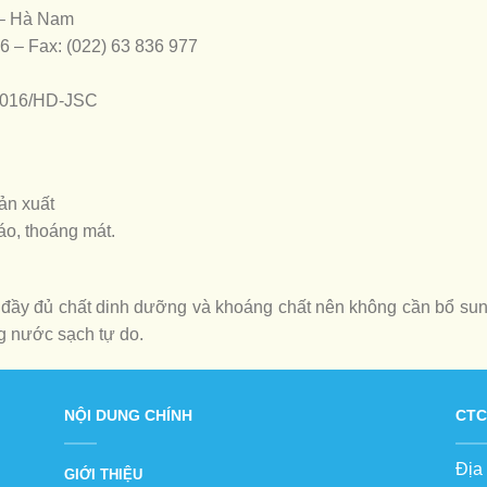
 – Hà Nam
66 – Fax: (022) 63 836 977
:2016/HD-JSC
ản xuất
áo, thoáng mát.
ầy đủ chất dinh dưỡng và khoáng chất nên không cần bổ sung
g nước sạch tự do.
NỘI DUNG CHÍNH
CTC
Địa
GIỚI THIỆU