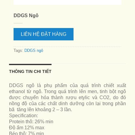
DDGS Ngô
LIÊN HỆ ĐẶT HÀNG
Tags:
DDGS ngô
THÔNG TIN CHI TIẾT
DDGS ngô là phụ phẩm của quá trình chiết xuất
ethanol từ ngô. Trong quá trình lên men, tinh bột ngô
được chuyển hóa thành rượu etylic và CO2, do đó
nồng độ của các chất dinh dưỡng còn lại trong phần
bã tăng lên khoảng 2 – 3 lần.
Specification:
Protein thô: 26% min
Độ ẩm 12% max
Béo thô: 7% min