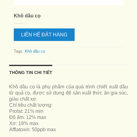
Khô dầu cọ
LIÊN HỆ ĐẶT HÀNG
Tags:
Khô dầu cọ
THÔNG TIN CHI TIẾT
Khô dầu cọ là phụ phẩm của quá trình chiết xuất dầu
từ quả cọ, được sử dụng để sản xuất thức ăn gia súc,
giàu chất xơ.
Chỉ tiêu chất lượng:
Profat: 21% min
Độ ẩm: 12% max
Xơ: 18% max
Afflatoxin: 50ppb max