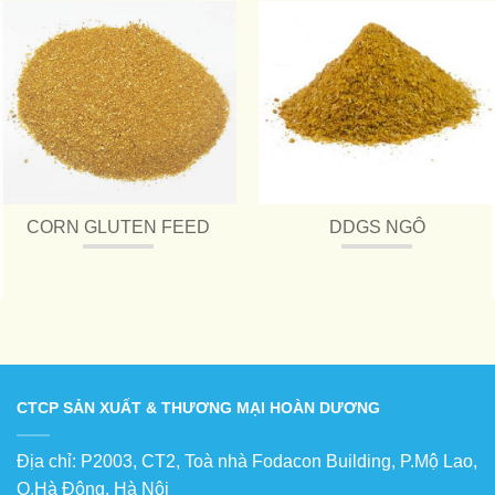
CORN GLUTEN FEED
DDGS NGÔ
CTCP SẢN XUẤT & THƯƠNG MẠI HOÀN DƯƠNG
Địa chỉ: P2003, CT2, Toà nhà Fodacon Building, P.Mộ Lao,
Q.Hà Đông, Hà Nội