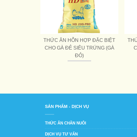
ỢP ĐẶC BIỆT
THỨC ĂN HỖN HỢP ĐẶC BIỆT
THỨ
HỊT TỪ 1-14
CHO GÀ ĐẺ SIÊU TRỨNG (GÀ
C
Y
ĐỎ)
SẢN PHẨM - DỊCH VỤ
THỨC ĂN CHĂN NUÔI
DỊCH VỤ TƯ VẤN