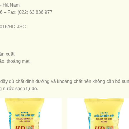
 – Hà Nam
66 – Fax: (022) 63 836 977
:2016/HD-JSC
ản xuất
áo, thoáng mát.
ầy đủ chất dinh dưỡng và khoáng chất nên không cần bổ sung
g nước sạch tự do.