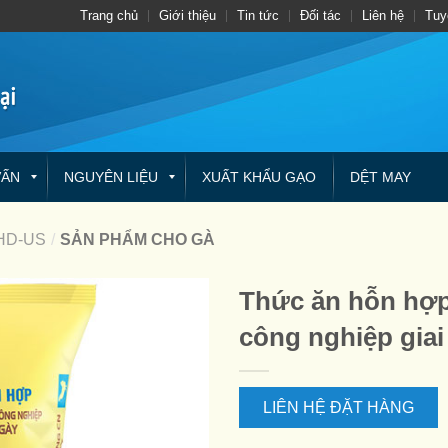
Trang chủ
Giới thiệu
Tin tức
Đối tác
Liên hệ
Tuy
VẤN
NGUYÊN LIỆU
XUẤT KHẨU GẠO
DỆT MAY
HD-US
/
SẢN PHẨM CHO GÀ
Thức ăn hỗn hợp 
công nghiệp giai
LIÊN HỆ ĐẶT HÀNG