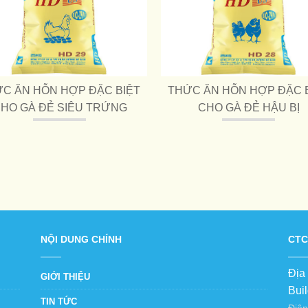
C ĂN HỖN HỢP ĐẶC BIỆT
THỨC ĂN HỖN HỢP ĐẶC 
HO GÀ ĐẺ SIÊU TRỨNG
CHO GÀ ĐẺ HẬU BỊ
NỘI DUNG CHÍNH
CTC
Địa
GIỚI THIỆU
Bui
TIN TỨC
Điện