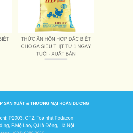
BIỆT
THỨC ĂN HỖN HỢP ĐẶC BIỆT
CHO GÀ SIÊU THỊT TỪ 1 NGÀY
TUỔI - XUẤT BÁN
P SẢN XUẤT & THƯƠNG MẠI HOÀN DƯƠNG
 chỉ: P2003, CT2, Toà nhà Fodacon
lding, P.Mộ Lao, Q.Hà Đông, Hà Nội
 thoại: (024) 6286 3666