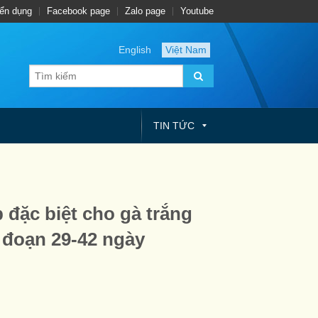
ển dụng
Facebook page
Zalo page
Youtube
English
Việt Nam
TIN TỨC
đặc biệt cho gà trắng
 đoạn 29-42 ngày