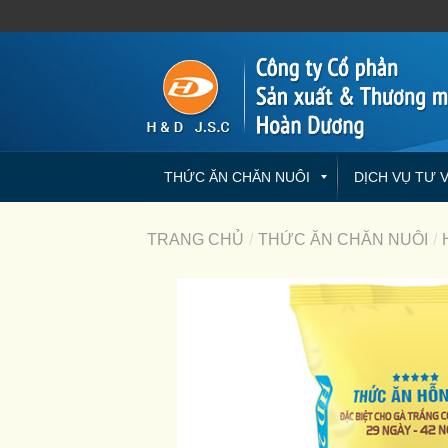
THỨC ĂN CHĂN NUÔI
DỊCH VỤ TƯ 
TRANG CHỦ
/
THỨC ĂN CHĂN NUÔI
/