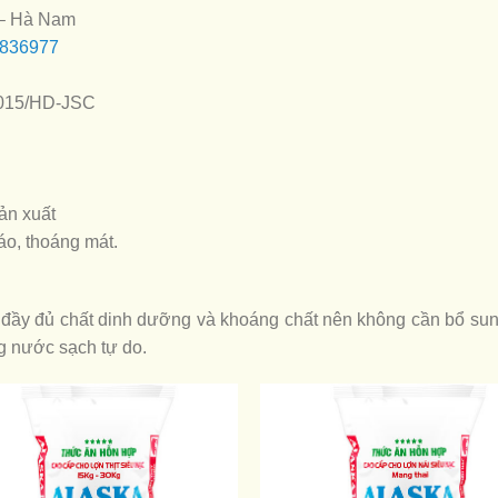
 – Hà Nam
3836977
2015/HD-JSC
ản xuất
áo, thoáng mát.
ầy đủ chất dinh dưỡng và khoáng chất nên không cần bổ sung
g nước sạch tự do.