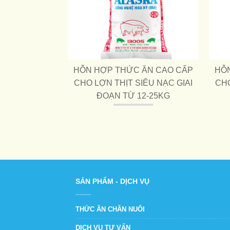
HỖN HỢP THỨC ĂN CAO CẤP
HỖ
CHO LỢN THỊT SIÊU NẠC GIAI
CHO
ĐOẠN TỪ 12-25KG
SẢN PHẨM - DỊCH VỤ
THỨC ĂN CHĂN NUÔI
DỊCH VỤ TƯ VẤN