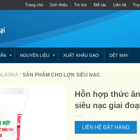
Trang chủ
Giới thiệu
Tin tức
Đối tác
Liên hệ
Tuy
VẤN
NGUYÊN LIỆU
XUẤT KHẨU GẠO
DỆT MAY
ALASKA
/
SẢN PHẨM CHO LỢN SIÊU NẠC
Hỗn hợp thức ăn 
siêu nạc giai đo
LIÊN HỆ ĐẶT HÀNG