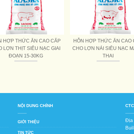
N HỢP THỨC ĂN CAO CẤP
HỖN HỢP THỨC ĂN CAO 
 LỢN THỊT SIÊU NẠC GIAI
CHO LỢN NÁI SIÊU NẠC 
ĐOẠN 15-30KG
THAI
NỘI DUNG CHÍNH
CTC
Địa
GIỚI THIỆU
Bui
TIN TỨC