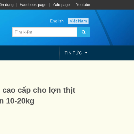
ển dụng
Facebook page
Zalo page
Youtube
English
Việt Nam
TIN TỨC
cao cấp cho lợn thịt
ạn 10-20kg