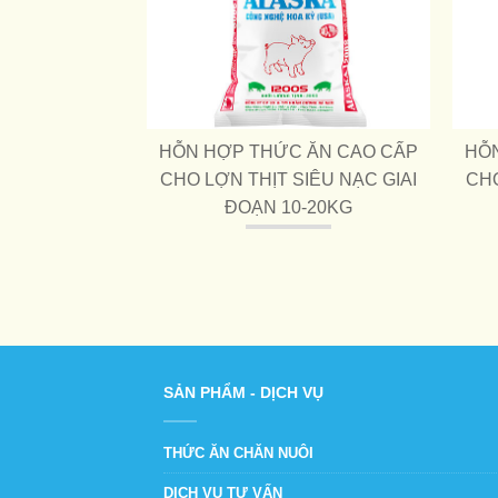
HỖN HỢP THỨC ĂN CAO CẤP
HỖ
CHO LỢN THỊT SIÊU NẠC GIAI
CHO
ĐOẠN 10-20KG
SẢN PHẨM - DỊCH VỤ
THỨC ĂN CHĂN NUÔI
DỊCH VỤ TƯ VẤN