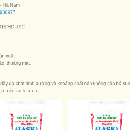
 – Hà Nam
3836977
2015/HD-JSC
ản xuất
áo, thoáng mát.
ầy đủ chất dinh dưỡng và khoáng chất nên không cần bổ sung
g nước sạch tự do.