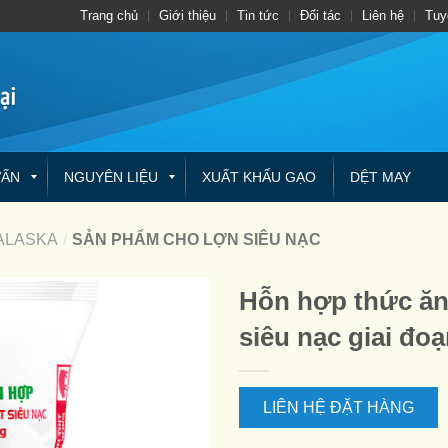
Trang chủ
Giới thiệu
Tin tức
Đối tác
Liên hệ
Tuy
VẤN
NGUYÊN LIỆU
XUẤT KHẨU GẠO
DỆT MAY
ALASKA
/
SẢN PHẨM CHO LỢN SIÊU NẠC
Hỗn hợp thức ăn 
siêu nạc giai đo
LIÊN HỆ ĐẶT HÀNG