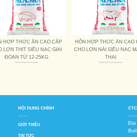
N HỢP THỨC ĂN CAO CẤP
HỖN HỢP THỨC ĂN CAO 
 LỢN THỊT SIÊU NẠC GIAI
CHO LỢN NÁI SIÊU NẠC 
ĐOẠN TỪ 12-25KG
THAI
NỘI DUNG CHÍNH
CTC
Địa
GIỚI THIỆU
Bui
TIN TỨC