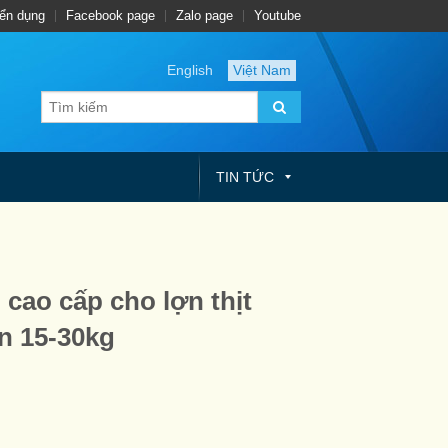
ển dụng
Facebook page
Zalo page
Youtube
English
Việt Nam
TIN TỨC
cao cấp cho lợn thịt
ạn 15-30kg