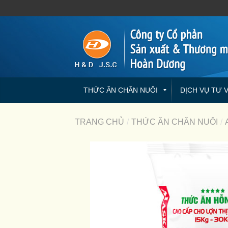
THỨC ĂN CHĂN NUÔI
DỊCH VỤ TƯ 
TRANG CHỦ
/
THỨC ĂN CHĂN NUÔI
/