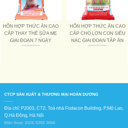
HỖN HỢP THỨC ĂN CAO
HỖN HỢP THỨC ĂN CAO
CẤP THAY THẾ SỮA MẸ
CẤP CHO LỢN CON SIÊU
GIAI ĐOẠN 7 NGÀY
NẠC GIAI ĐOẠN TẬP ĂN
CTCP SẢN XUẤT & THƯƠNG MẠI HOÀN DƯƠNG
Địa chỉ: P2003, CT2, Toà nhà Fodacon Building, P.Mộ Lao,
Q.Hà Đông, Hà Nội
Điện thoại: (024) 6286 3666