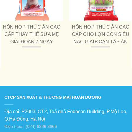
HỖN HỢP THỨC ĂN CAO
HỖN HỢP THỨC ĂN CAO
CẤP THAY THẾ SỮA MẸ
CẤP CHO LỢN CON SIÊU
GIAI ĐOẠN 7 NGÀY
NẠC GIAI ĐOẠN TẬP ĂN
CTCP SẢN XUẤT & THƯƠNG MẠI HOÀN DƯƠNG
Địa chỉ: P2003, CT2, Toà nhà Fodacon Building, P.Mộ Lao,
Q.Hà Đông, Hà Nội
Điện thoại: (024) 6286 3666