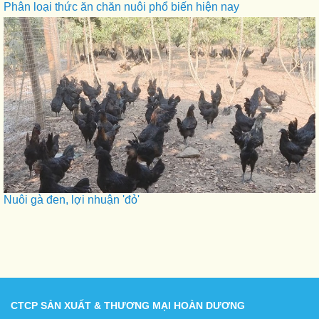
Phân loại thức ăn chăn nuôi phổ biến hiện nay
Nuôi gà đen, lợi nhuận 'đỏ'
CTCP SẢN XUẤT & THƯƠNG MẠI HOÀN DƯƠNG