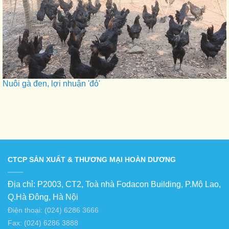
Nuôi gà đen, lợi nhuận 'đỏ'
CTCP SẢN XUẤT & THƯƠNG MẠI HOÀN DƯƠNG
Địa chỉ: P2003, CT2, Toà nhà Fodacon Building, P.Mộ Lao,
Q.Hà Đông, Hà Nội
Điện thoại: (024) 6286 3666
Fax: (024) 6286 3888