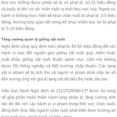
khu vực không được phép sẽ bị xử phạt từ 10-15 triệu đồng
và buộc di dời cơ sở chăn nuôi ra khỏi khu vực này. Ngoài ra,
hành vi không thực hiện kê khai chăn nuôi bị phạt từ 3-5 triệu
đồng, trường hợp gian dối trong kê khai nhằm trục lợi bị phạt
từ 5-10 triệu đồng.
Tăng cường quản lý giống vật nuôi
Nghị định cũng quy định mức phạt từ 40-50 triệu đồng đối với
hành vi trao đổi nguồn gen giống vật nuôi quý, hiếm hoặc
xuất khẩu giống vật nuôi thuộc danh mục cấm mà không
được Bộ Nông nghiệp và Môi trường chấp thuận. Các tang
vật vi phạm sẽ bị tịch thu và người vi phạm phải nộp lại số
tiền tương ứng với giá trị tang vật đã tiêu thụ hoặc tẩu tán.
Việc ban hành Nghị định số 211/2026/NĐ-CP được kỳ vọng
sẽ góp phần hoàn thiện hành lang pháp lý, tăng cường tính
răn đe đối với các hành vi vi phạm trong lĩnh vực chăn nuôi,
đồng thời thúc đẩy ngành chăn nuôi phát triển theo hướng an
toàn sinh học, minh bạch và bền vững.