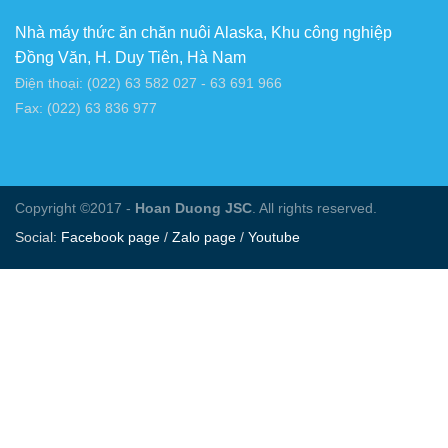
Nhà máy thức ăn chăn nuôi Alaska, Khu công nghiệp
Đồng Văn, H. Duy Tiên, Hà Nam
Điện thoại: (022) 63 582 027 - 63 691 966
Fax: (022) 63 836 977
Copyright ©2017 -
Hoan Duong JSC
. All rights reserved.
Social:
Facebook page
/
Zalo page
/
Youtube