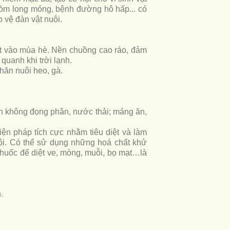
mồm long móng, bệnh đường hô hấp... có
 vệ đàn vật nuôi.
át vào mùa hè. Nền chuồng cao ráo, đảm
 quanh khi trời lạnh.
chăn nuôi heo, gà.
nh không đọng phân, nước thải; máng ăn,
iện pháp tích cực nhằm tiêu diệt và làm
ôi. Có thể sử dụng những hoá chất khử
 thuốc để diệt ve, mòng, muỗi, bọ mạt…là
.