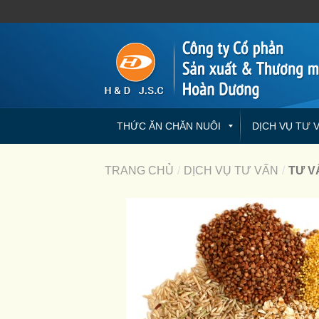
THỨC ĂN CHĂN NUÔI
DỊCH VỤ TƯ 
TRANG CHỦ
/
DỊCH VỤ TƯ VẤN
/
TƯ V