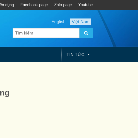
ển dụng
Facebook page
Zalo page
Youtube
English
Việt Nam
TIN TỨC
ỡng