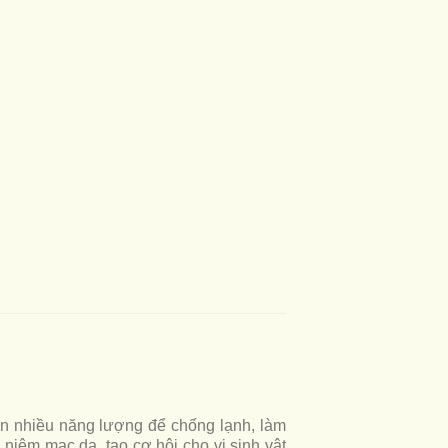
tốn nhiều năng lượng để chống lạnh, làm
 niêm mạc da, tạo cơ hội cho vi sinh vật