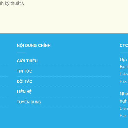
h kỹ thuật./.
NỘI DUNG CHÍNH
CTC
Địa
GIỚI THIỆU
Bui
TIN TỨC
Điện
Fax:
ĐỐI TÁC
LIÊN HỆ
Nhà
ngh
TUYỂN DỤNG
Điện
Fax: