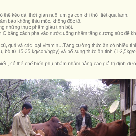
hể kéo dài thời gian nuôi úm gà con khi thời tiết quá lạnh.
đảm bảo không thiu mốc, không độc tố.
ng những thực phẩm giàu tinh bột.
in C bằng cách pha vào nước uống nhằm tăng cường sức đề kh
củ, quả,và các loại vitamin…Tăng cường thức ăn có nhiều ti
âu, bò từ 15-35 kg/con/ngày) và bổ sung thức ăn tinh (1-2,5kg/
iếu, có thể chế biến phụ phẩm nhằm nâng cao giá trị dịnh dưỡ