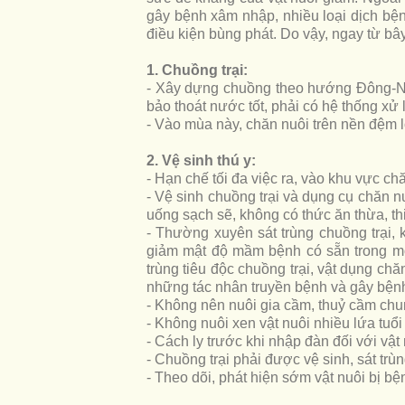
gây bệnh xâm nhập, nhiều loại dịch bệ
điều kiện bùng phát. Do vậy, ngay từ b
1. Chuồng trại:
- Xây dựng chuồng theo hướng Đông-Nam
bảo thoát nước tốt, phải có hệ thống xử 
- Vào mùa này, chăn nuôi trên nền đệm ló
2. Vệ sinh thú y:
- Hạn chế tối đa việc ra, vào khu vực ch
- Vệ sinh chuồng trại và dụng cụ chăn 
uống sạch sẽ, không có thức ăn thừa, th
- Thường xuyên sát trùng chuồng trại, 
giảm mật độ mầm bệnh có sẵn trong mô
trùng tiêu độc chuồng trại, vật dụng ch
những tác nhân truyền bệnh và gây bện
- Không nên nuôi gia cầm, thuỷ cầm chun
- Không nuôi xen vật nuôi nhiều lứa tuổi
- Cách ly trước khi nhập đàn đối với vậ
- Chuồng trại phải được vệ sinh, sát trùn
- Theo dõi, phát hiện sớm vật nuôi bị bệnh