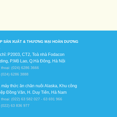
P SẢN XUẤT & THƯƠNG MẠI HOÀN DƯƠNG
 chỉ: P2003, CT2, Toà nhà Fodacon
lding, P.Mộ Lao, Q.Hà Đông, Hà Nội
 thoại: (024) 6286 3666
 (024) 6286 3888
 máy thức ăn chăn nuôi Alaska, Khu công
iệp Đồng Văn, H. Duy Tiên, Hà Nam
 thoại: (022) 63 582 027 - 63 691 966
 (022) 63 836 977