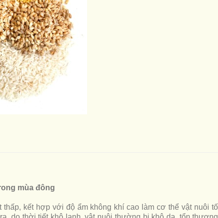
trong mùa đông
 thấp, kết hợp với độ ẩm không khí cao làm cơ thể vật nuôi 
a, do thời tiết khô lạnh, vật nuôi thường bị khô da, tổn thương