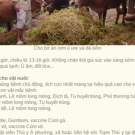
Cho bờ ăn rơm ủ ure và đá liếm
1 giờ, chiều từ 13-16 giờ. Không chăn thả gia súc vào sáng sớm 
 quá lạnh: Ủ ấm, đốt lửa…
cho vật nuôi:
òng bệnh chủ động, tích cực nhất mang lại hiệu quả cao cho vật
 con vật mắc bệnh.
xanh, Lở mồm long móng, Dịch tả, Tụ huyết trùng, Phó thương h
Lở mồm long móng, Tụ huyết trùng.
u dê, Lở mồm long móng.
atle, Gumboro, vaccine Cúm gà.
 vịt, vaccine Cúm vịt.
uật viên Thú y ở phường, xã hoặc liên hệ với Trạm Thú y tạ