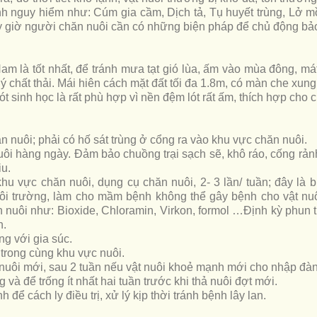
nh nguy hiểm như: Cúm gia cầm, Dịch tả, Tụ huyết trùng, Lở 
ây giờ người chăn nuôi cần có những biện pháp để chủ động bảo
 là tốt nhất, để tránh mưa tạt gió lùa, ấm vào mùa đông, m
lý chất thải. Mái hiên cách mặt đất tối đa 1.8m, có màn che xung
t sinh học là rất phù hợp vì nền đệm lót rất ấm, thích hợp cho 
ăn nuôi; phải có hố sát trùng ở cổng ra vào khu vực chăn nuôi.
nuôi hàng ngày. Đảm bảo chuồng trại sạch sẽ, khô ráo, cống rả
iu.
khu vực chăn nuôi, dụng cụ chăn nuôi, 2- 3 lần/ tuần; đây là b
i trường, làm cho mầm bệnh không thể gây bệnh cho vật nu
ăn nuôi như: Bioxide, Chloramin, Virkon, formol …Định kỳ phun
h.
g với gia súc.
 trong cùng khu vực nuôi.
t nuôi mới, sau 2 tuần nếu vật nuôi khoẻ mạnh mới cho nhập đàn
g và để trống ít nhất hai tuần trước khi thả nuôi đợt mới.
 để cách ly điều trị, xử lý kịp thời tránh bệnh lây lan.