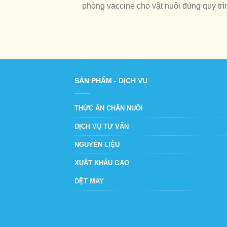
phòng vaccine cho vật nuôi đúng quy trìn
SẢN PHẨM - DỊCH VỤ
THỨC ĂN CHĂN NUÔI
DỊCH VỤ TƯ VẤN
NGUYÊN LIỆU
XUẤT KHẨU GẠO
DỆT MAY