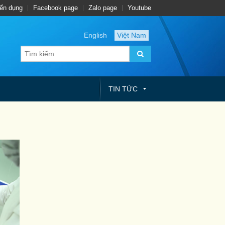
ển dụng
Facebook page
Zalo page
Youtube
English
Việt Nam
TIN TỨC