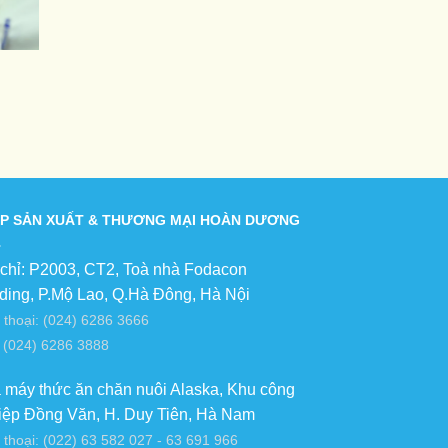
P SẢN XUẤT & THƯƠNG MẠI HOÀN DƯƠNG
 chỉ: P2003, CT2, Toà nhà Fodacon
lding, P.Mộ Lao, Q.Hà Đông, Hà Nội
 thoại: (024) 6286 3666
 (024) 6286 3888
 máy thức ăn chăn nuôi Alaska, Khu công
iệp Đồng Văn, H. Duy Tiên, Hà Nam
 thoại: (022) 63 582 027 - 63 691 966