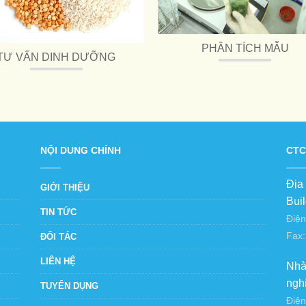
PHÂN TÍCH MẪU
TƯ VẤN DINH DƯỠNG
NỘI DUNG CHÍNH
CTC
Địa
GIỚI THIỆU
Bui
TIN TỨC
Điện
Fax:
ĐỐI TÁC
LIÊN HỆ
Nhà
ngh
TUYỂN DỤNG
Điện