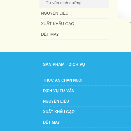
Tư vấn dinh dưỡng
NGUYÊN LIỆU
XUẤT KHẨU GẠO
DỆT MAY
SẢN PHẨM - DỊCH VỤ
THỨC ĂN CHĂN NUÔI
DỊCH VỤ TƯ VẤN
NGUYÊN LIỆU
XUẤT KHẨU GẠO
DỆT MAY