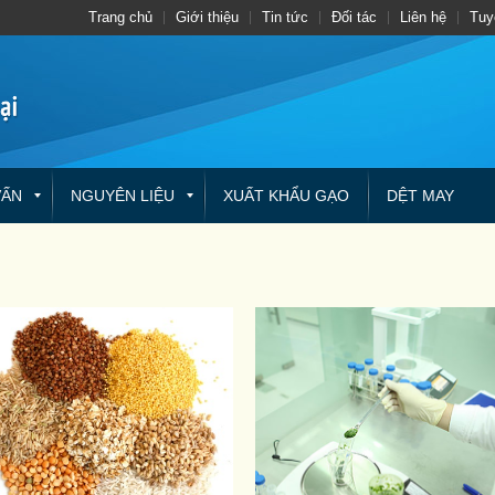
Trang chủ
Giới thiệu
Tin tức
Đối tác
Liên hệ
Tuy
VẤN
NGUYÊN LIỆU
XUẤT KHẨU GẠO
DỆT MAY