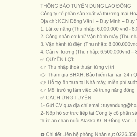
THÔNG BÁO TUYỂN DỤNG LAO ĐỘNG
Công ty cổ phần sản xuất và thương mại 
Địa chỉ: KCN Đồng Văn I – Duy Minh – Duy T
1. Lái xe nâng (Thu nhập: 6.000.000 vnđ - 8
2. Công nhân cơ khí/ Vận hành máy (Thu nh
3. Vận hành tủ điện (Thu nhập: 8.000.000vn
4. Cân vi lượng (Thu nhập: 6.500.000vnđ – 
✅ QUYỀN LỢI:
👉 Thu nhập thoả thuận từng vị trí
👉 Tham gia BHXH, Bảo hiểm tai nạn 24h QBE
👉 Hỗ trợ ăn trưa tại Nhà máy, miễn phí suất
👉 Môi trường làm việc trẻ trung năng động
✅ CÁCH ỨNG TUYỂN:
1- Gửi CV qua địa chỉ email: tuyendung@
2- Nộp hồ sơ trực tiếp tại Công ty cổ phầ
thức ăn chăn nuôi Alaska KCN Đồng Văn - 
☎️ Chi tiết Liên hệ phòng Nhân sự: 0226.35