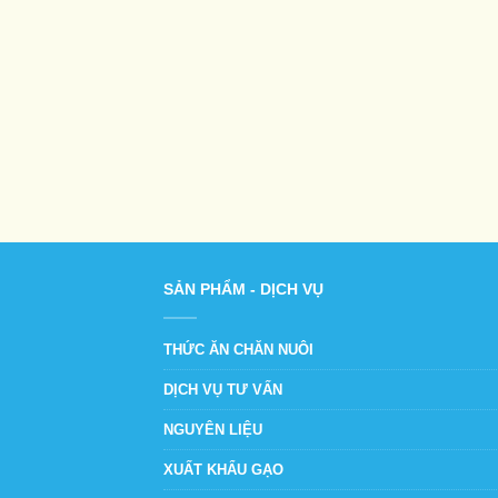
SẢN PHẨM - DỊCH VỤ
THỨC ĂN CHĂN NUÔI
DỊCH VỤ TƯ VẤN
NGUYÊN LIỆU
XUẤT KHẨU GẠO