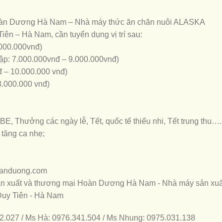
Hoàn Dương Hà Nam – Nhà máy thức ăn chăn nuôi ALASKA
iên – Hà Nam, cần tuyển dụng vị trí sau:
.000.000vnđ)
ập: 7.000.000vnđ – 9.000.000vnđ)
đ – 10.000.000 vnđ)
8.000.000 vnđ)
, Thưởng các ngày lễ, Tết, quốc tế thiếu nhi, Tết trung thu….
 tăng ca nhẹ;
hoanduong.com
n sản xuất và thương mại Hoàn Dương Hà Nam - Nhà máy sản xuấ
Duy Tiên - Hà Nam
82.027 / Ms Hà: 0976.341.504 / Ms Nhung: 0975.031.138