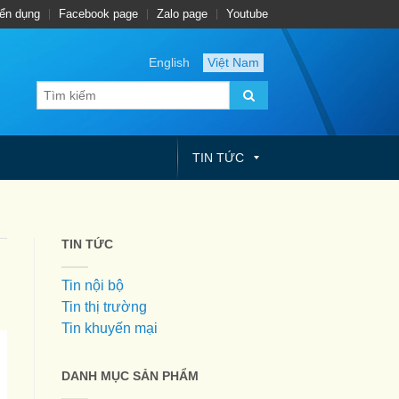
ển dụng
Facebook page
Zalo page
Youtube
English
Việt Nam
TIN TỨC
TIN TỨC
Tin nội bộ
Tin thị trường
Tin khuyến mại
DANH MỤC SẢN PHẨM