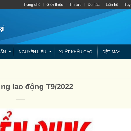
Trang chủ
Giới thiệu
Tin tức
Đối tác
Liên hệ
Tuy
VẤN
NGUYÊN LIỆU
XUẤT KHẨU GẠO
DỆT MAY
ng lao động T9/2022