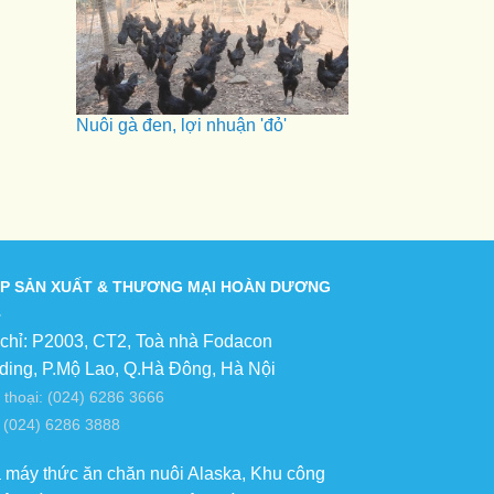
Nuôi gà đen, lợi nhuận 'đỏ'
P SẢN XUẤT & THƯƠNG MẠI HOÀN DƯƠNG
 chỉ: P2003, CT2, Toà nhà Fodacon
lding, P.Mộ Lao, Q.Hà Đông, Hà Nội
 thoại: (024) 6286 3666
 (024) 6286 3888
 máy thức ăn chăn nuôi Alaska, Khu công