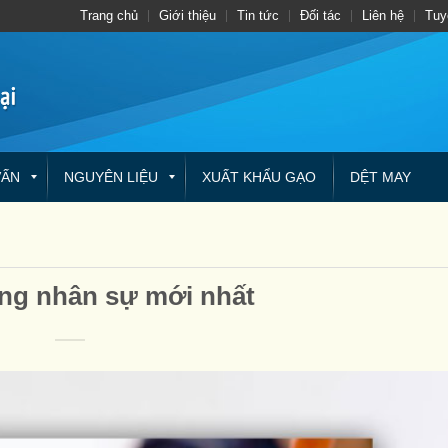
Trang chủ
Giới thiệu
Tin tức
Đối tác
Liên hệ
Tuy
VẤN
NGUYÊN LIỆU
XUẤT KHẨU GẠO
DỆT MAY
ng nhân sự mới nhất