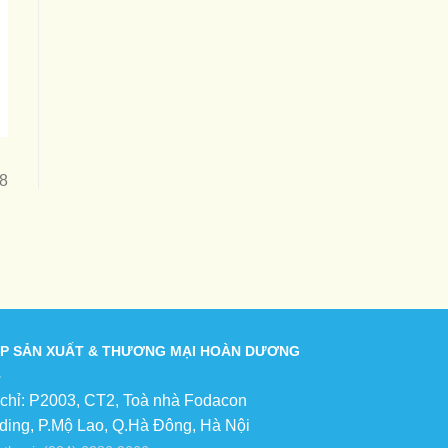
38
P SẢN XUẤT & THƯƠNG MẠI HOÀN DƯƠNG
 chỉ: P2003, CT2, Toà nhà Fodacon
lding, P.Mộ Lao, Q.Hà Đông, Hà Nội