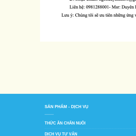
SẢN PHẨM - DỊCH VỤ
THỨC ĂN CHĂN NUÔI
DỊCH VỤ TƯ VẤN