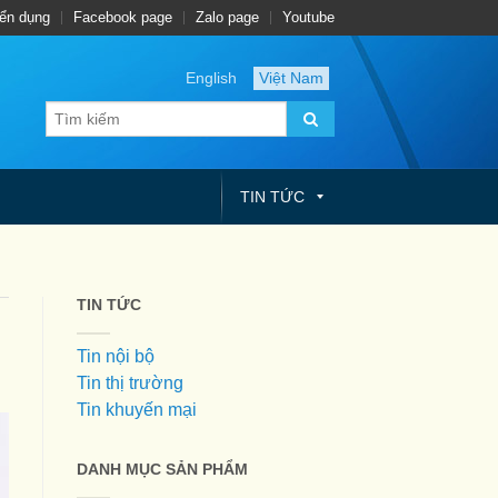
ển dụng
Facebook page
Zalo page
Youtube
English
Việt Nam
TIN TỨC
TIN TỨC
Tin nội bộ
Tin thị trường
Tin khuyến mại
DANH MỤC SẢN PHẨM