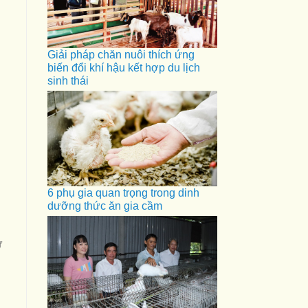
Giải pháp chăn nuôi thích ứng
biến đổi khí hậu kết hợp du lịch
sinh thái
6 phụ gia quan trọng trong dinh
dưỡng thức ăn gia cầm
ừ