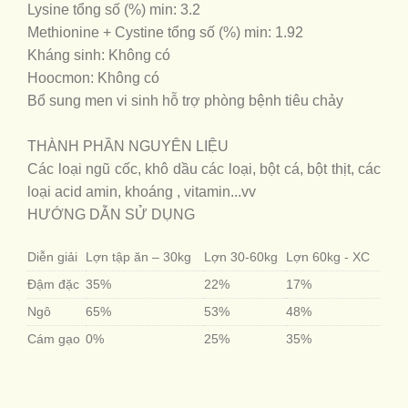
Lysine tổng số (%) min: 3.2
Methionine + Cystine tổng số (%) min: 1.92
Kháng sinh: Không có
Hoocmon: Không có
Bổ sung men vi sinh hỗ trợ phòng bệnh tiêu chảy
THÀNH PHẦN NGUYÊN LIỆU
Các loại ngũ cốc, khô dầu các loại, bột cá, bột thịt, các
loại acid amin, khoáng , vitamin...vv
HƯỚNG DẪN SỬ DỤNG
Diễn giải
Lợn tập ăn – 30kg
Lợn 30-60kg
Lợn 60kg - XC
Đậm đặc
35%
22%
17%
Ngô
65%
53%
48%
Cám gạo
0%
25%
35%