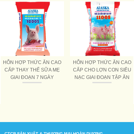
HỖN HỢP THỨC ĂN CAO
HỖN HỢP THỨC ĂN CAO
CẤP THAY THẾ SỮA MẸ
CẤP CHO LỢN CON SIÊU
GIAI ĐOẠN 7 NGÀY
NẠC GIAI ĐOẠN TẬP ĂN
CTCP SẢN XUẤT & THƯƠNG MẠI HOÀN DƯƠNG