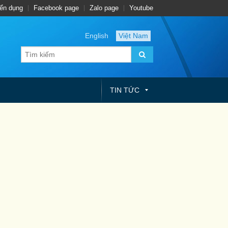
ển dụng
Facebook page
Zalo page
Youtube
English
Việt Nam
TIN TỨC