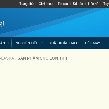
Trang chủ
Giới thiệu
Tin tức
Đối tác
Liên hệ
Tuy
VẤN
NGUYÊN LIỆU
XUẤT KHẨU GẠO
DỆT MAY
ALASKA
/
SẢN PHẨM CHO LỢN THỊT