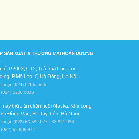
P SẢN XUẤT & THƯƠNG MẠI HOÀN DƯƠNG
 chỉ: P2003, CT2, Toà nhà Fodacon
lding, P.Mộ Lao, Q.Hà Đông, Hà Nội
 thoại: (024) 6286 3666
 (024) 6286 3888
 máy thức ăn chăn nuôi Alaska, Khu công
iệp Đồng Văn, H. Duy Tiên, Hà Nam
 thoại: (022) 63 582 027 - 63 691 966
 (022) 63 836 977