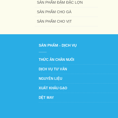
SẢN PHẨM ĐẬM ĐẶC LỢN
SẢN PHẨM CHO GÀ
SẢN PHẨM CHO VỊT
SẢN PHẨM - DỊCH VỤ
THỨC ĂN CHĂN NUÔI
DỊCH VỤ TƯ VẤN
NGUYÊN LIỆU
XUẤT KHẨU GẠO
DỆT MAY