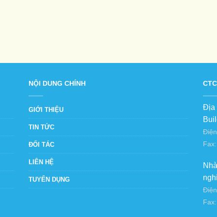
NỘI DUNG CHÍNH
CTC
Địa
GIỚI THIỆU
Bui
TIN TỨC
Điện
Fax:
ĐỐI TÁC
LIÊN HỆ
Nhà
ngh
TUYỂN DỤNG
Điện
Fax: