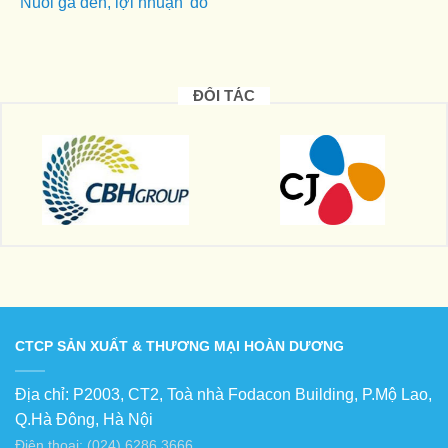
Nuôi gà đen, lợi nhuận 'đỏ'
ĐỐI TÁC
CTCP SẢN XUẤT & THƯƠNG MẠI HOÀN DƯƠNG
Địa chỉ: P2003, CT2, Toà nhà Fodacon Building, P.Mộ Lao,
Q.Hà Đông, Hà Nội
Điện thoại: (024) 6286 3666