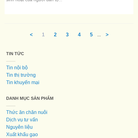
<
1
2
3
4
5
...
>
TIN TỨC
Tin nội bộ
Tin thị trường
Tin khuyến mại
DANH MỤC SẢN PHẨM
Thức ăn chăn nuôi
Dịch vụ tư vấn
Nguyên liệu
Xuất khẩu gạo