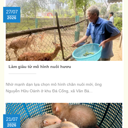
27/07
2026
Làm giàu từ mô hình nuôi hươu
Nhờ mạnh dạn lựa chọn mô hình chăn nuôi mới, ông
Nguyễn Hữu Oánh ở khu Đá Cổng, xã Vân Bá...
21/07
2026