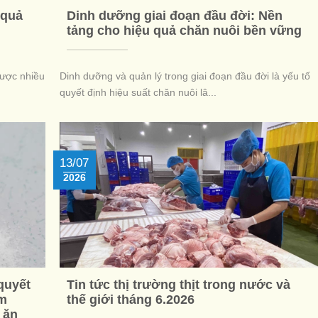
 quả
Dinh dưỡng giai đoạn đầu đời: Nền
tảng cho hiệu quả chăn nuôi bền vững
được nhiều
Dinh dưỡng và quản lý trong giai đoạn đầu đời là yếu tố
quyết định hiệu suất chăn nuôi lâ...
13/07
2026
 quyết
Tin tức thị trường thịt trong nước và
ảm
thế giới tháng 6.2026
c ăn