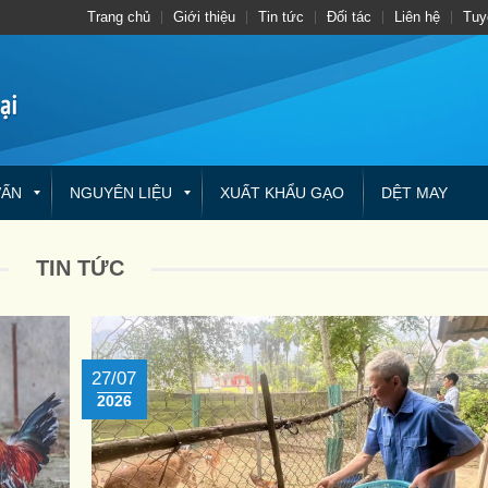
Trang chủ
Giới thiệu
Tin tức
Đối tác
Liên hệ
Tuy
VẤN
NGUYÊN LIỆU
XUẤT KHẨU GẠO
DỆT MAY
TIN TỨC
27/07
2026