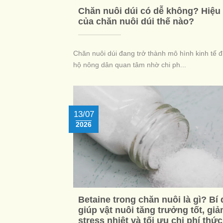
Chăn nuôi dúi có dễ không? Hiệu
của chăn nuôi dúi thế nào?
Chăn nuôi dúi đang trở thành mô hình kinh tế 
hộ nông dân quan tâm nhờ chi ph...
13/07
2026
Betaine trong chăn nuôi là gì? Bí
giúp vật nuôi tăng trưởng tốt, gi
stress nhiệt và tối ưu chi phí thứ