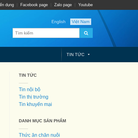
ển dụng
Facebook page
Zalo page
Youtube
English
Việt Nam
TIN TỨC
TIN TỨC
Tin nội bộ
Tin thị trường
Tin khuyến mại
DANH MỤC SẢN PHẨM
Thức ăn chăn nuôi