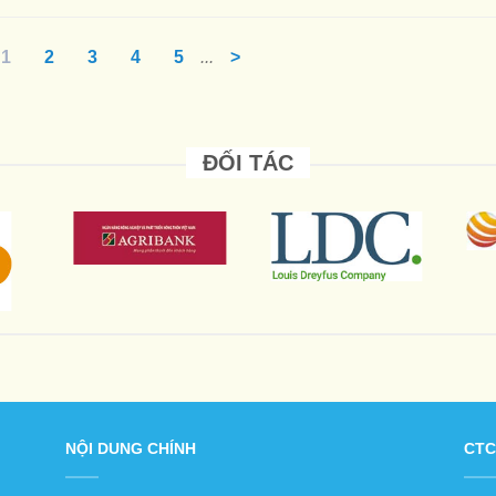
1
2
3
4
5
...
>
ĐỐI TÁC
NỘI DUNG CHÍNH
CTC