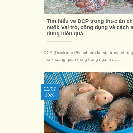
Tìm hiểu về DCP trong thức ăn c
nuôi: Vai trò, công dụng và cách 
dụng hiệu quả
DCP (Dicalcium Phosphate) là một trong nhữn
liệu khoáng quan trọng trong ngành sả...
21/07
2026