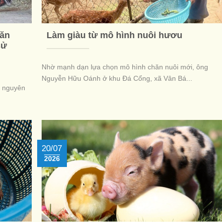
hăn
Làm giàu từ mô hình nuôi hươu
sử
Nhờ mạnh dạn lựa chọn mô hình chăn nuôi mới, ông
Nguyễn Hữu Oánh ở khu Đá Cổng, xã Vân Bá...
g nguyên
20/07
2026