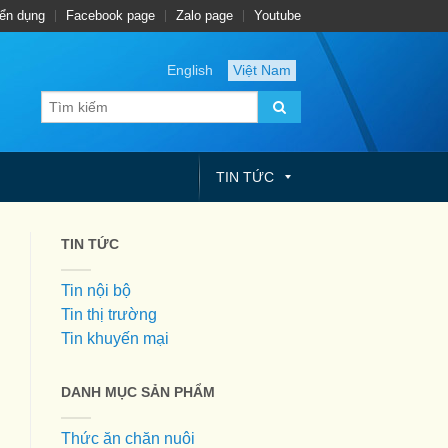
ển dụng
Facebook page
Zalo page
Youtube
English
Việt Nam
TIN TỨC
TIN TỨC
Tin nội bộ
Tin thị trường
Tin khuyến mại
DANH MỤC SẢN PHẨM
Thức ăn chăn nuôi