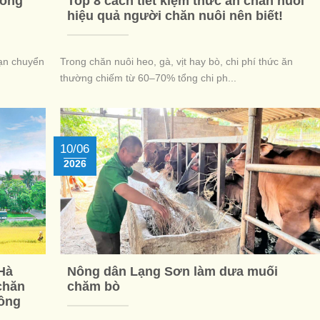
rong
Top 8 cách tiết kiệm thức ăn chăn nuôi
hiệu quả người chăn nuôi nên biết!
oạn chuyển
Trong chăn nuôi heo, gà, vịt hay bò, chi phí thức ăn
thường chiếm từ 60–70% tổng chi ph...
10/06
2026
Hà
Nông dân Lạng Sơn làm dưa muối
chăn
chăm bò
công