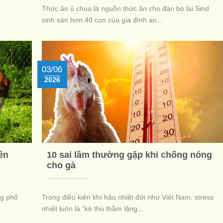
Thức ăn ủ chua là nguồn thức ăn cho đàn bò lai Sind
sinh sản hơn 40 con của gia đình an...
03/06
2026
ền
10 sai lầm thường gặp khi chống nóng
cho gà
ng phổ
Trong điều kiện khí hậu nhiệt đới như Việt Nam, stress
nhiệt luôn là “kẻ thù thầm lặng...