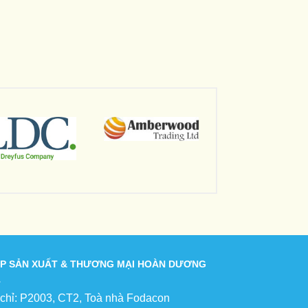
P SẢN XUẤT & THƯƠNG MẠI HOÀN DƯƠNG
 chỉ: P2003, CT2, Toà nhà Fodacon