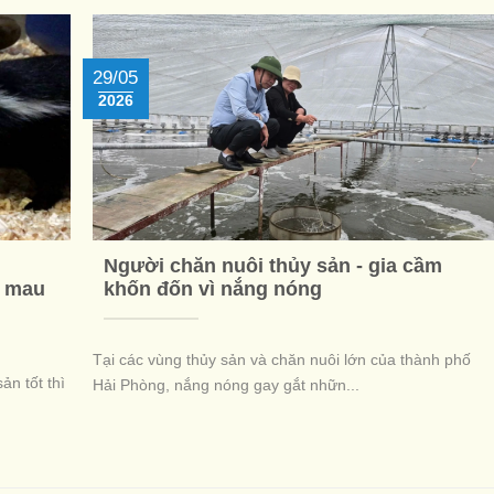
29/05
2026
Người chăn nuôi thủy sản - gia cầm
à mau
khốn đốn vì nắng nóng
Tại các vùng thủy sản và chăn nuôi lớn của thành phố
ản tốt thì
Hải Phòng, nắng nóng gay gắt nhữn...