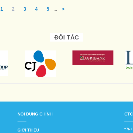
1
2
3
4
5
...
>
ĐỐI TÁC
NỘI DUNG CHÍNH
CTC
Địa
GIỚI THIỆU