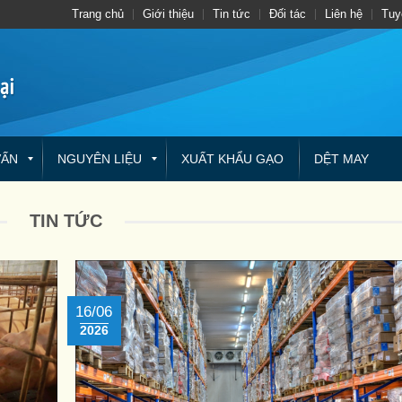
Trang chủ
Giới thiệu
Tin tức
Đối tác
Liên hệ
Tuy
VẤN
NGUYÊN LIỆU
XUẤT KHẨU GẠO
DỆT MAY
TIN TỨC
16/06
2026